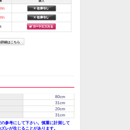
庫
購入
切れ
切れ
個
の詳細はこちら
80cm
31cm
20cm
31cm
安の参考にして下さい。慎重に計測して
のズレが生じることがあります。