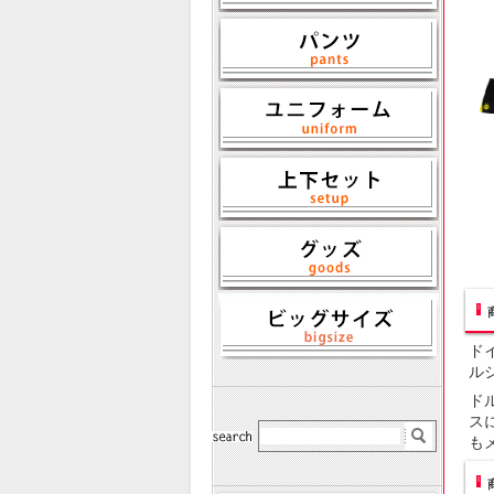
ド
ル
ド
ス
も