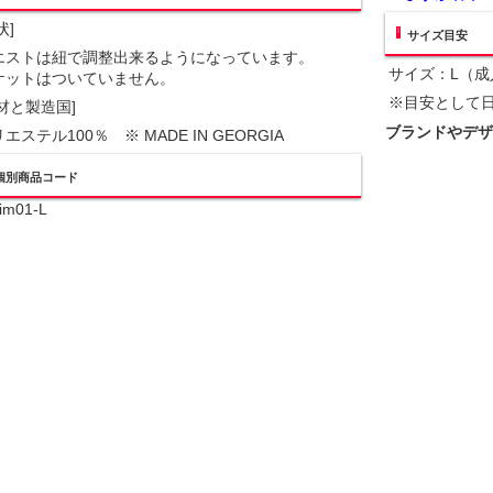
状]
サイズ目安
エストは紐で調整出来るようになっています。
サイズ：L（成
ケットはついていません。
※目安として日
材と製造国]
ブランドやデザ
エステル100％ ※ MADE IN GEORGIA
個別商品コード
-im01-L