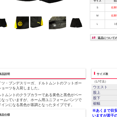
サイズ
在
Ｓ
在庫
Ｍ
在庫
Ｌ
1
返品について
商品説明
サイズ表
（L/寸法）
イツ・ブンデスリーガ、ドルトムントのフットボー
ウエスト
ショーツを入荷しました。
股上
ルトムントのクラブカラーである黄色と黒色がベー
股下
になっていますが、ホーム用ユニフォームパンツで
裾幅
メインになる黒色が基調となったタイプです。
※あくまで目
商品仕様
いますが若干