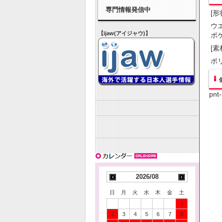
専門情報発信中
[形
ウ
【ijaw(アイジャウ)】
ポ
[素
ポリ
pnt
2026/08
日
月
火
水
木
金
土
1
2
3
4
5
6
7
8